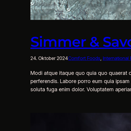
Simmer & Savo
24. Oktober 2024
Comfort Foods
, 
International
Modi atque itaque quo quia quo quaerat cum
perferendis. Labore porro eum quia ipsam 
soluta fuga enim dolor. Voluptatem aper