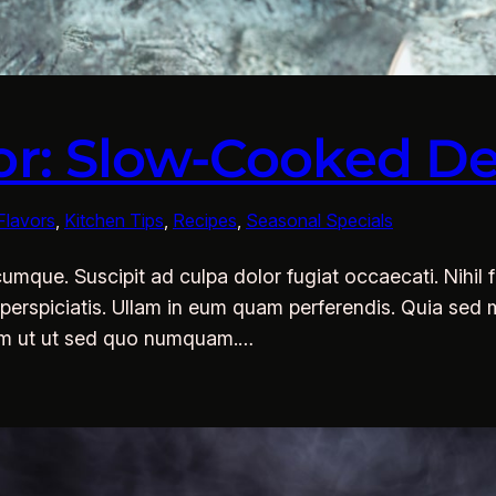
r: Slow-Cooked De
 Flavors
, 
Kitchen Tips
, 
Recipes
, 
Seasonal Specials
que. Suscipit ad culpa dolor fugiat occaecati. Nihil fu
perspiciatis. Ullam in eum quam perferendis. Quia sed m
iam ut ut sed quo numquam.…