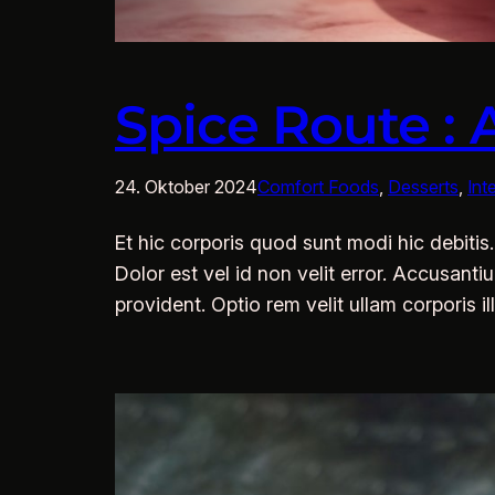
Spice Route : 
24. Oktober 2024
Comfort Foods
, 
Desserts
, 
Int
Et hic corporis quod sunt modi hic debit
Dolor est vel id non velit error. Accusant
provident. Optio rem velit ullam corporis il