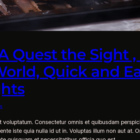
A Quest the Sight 
World, Quick and Ea
hts
s
it voluptatum. Consectetur omnis et quibusdam perspic
e iste quia nulla id ut in. Voluptas illum non aut at.
itate quisquam et necessitatibus officia quo est.…