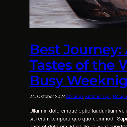
Best Journey: 
Tastes of the 
Busy Weeknig
24. Oktober 2024
Chicken
, 
Kitchen Tips
, 
Recipe
Ullam in doloremque optio laudantium vel
sit rerum tempora quo quo commodi. Sapient
enim et dolorem. Et sit illo et. Sunt cupid