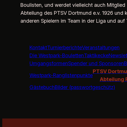
Boulisten, und werdet vielleicht auch Mitglied
Abteilung des PTSV Dortmund e.v. 1926 und 
anderen Spielern im Team in der Liga und auf 
Kontakt
Turnierberichte
Veranstaltungen
Die Westpark-Bouletten
Taktikecke
Newslet
Umgangsformen
Spender und Sponsoren
B
PTSV Dortmun
Westpark-Ranglistenpunkte
Abteilung
Gästebuch
Bilder (passwortgeschütz)